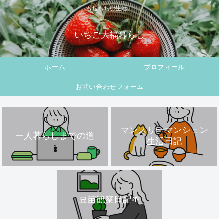
もちもちな生活。
いちご大福暮らし
ホーム
プロフィール
お問い合わせフォーム
マンスリーマンション
一人暮らしまでの道
生活日記
豆苗観察日記🌱