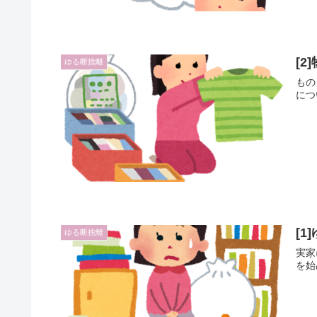
[
ゆる断捨離
もの
につ
[1
ゆる断捨離
実家
を始