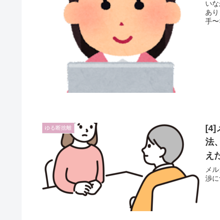
いな
あり
手〜👏
[
ゆる断捨離
法
え
メル
渉に