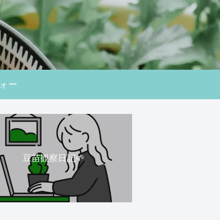
ォー
豆苗観察日記🌱