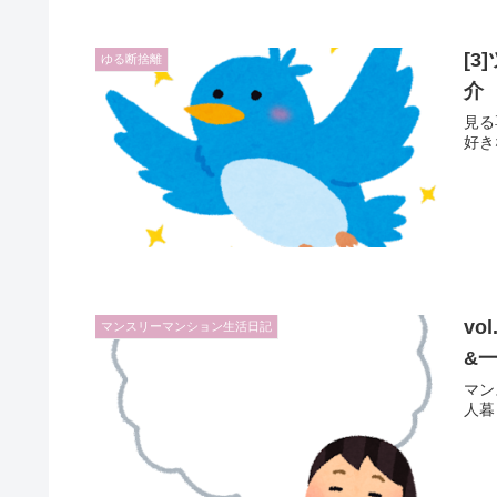
[
ゆる断捨離
介
見る
好き
v
マンスリーマンション生活日記
&
マン
人暮