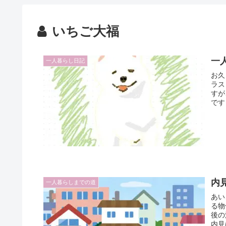
いちご大福
一
一人暮らし日記
お久
ラス
すが
です
内
一人暮らしまでの道
あい
る物
後の
内見は